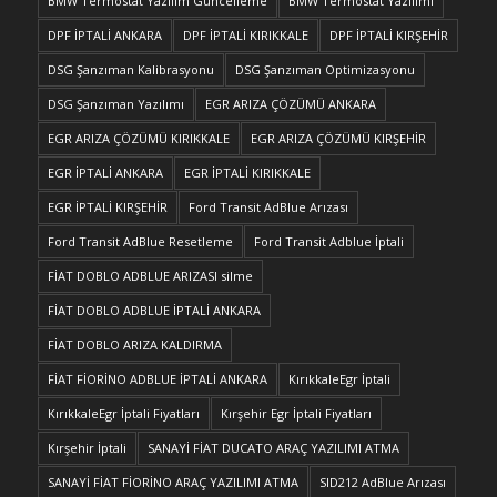
BMW Termostat Yazılım Güncelleme
BMW Termostat Yazılımı
DPF İPTALİ ANKARA
DPF İPTALİ KIRIKKALE
DPF İPTALİ KIRŞEHİR
DSG Şanzıman Kalibrasyonu
DSG Şanzıman Optimizasyonu
DSG Şanzıman Yazılımı
EGR ARIZA ÇÖZÜMÜ ANKARA
EGR ARIZA ÇÖZÜMÜ KIRIKKALE
EGR ARIZA ÇÖZÜMÜ KIRŞEHİR
EGR İPTALİ ANKARA
EGR İPTALİ KIRIKKALE
EGR İPTALİ KIRŞEHİR
Ford Transit AdBlue Arızası
Ford Transit AdBlue Resetleme
Ford Transit Adblue İptali
FİAT DOBLO ADBLUE ARIZASI silme
FİAT DOBLO ADBLUE İPTALİ ANKARA
FİAT DOBLO ARIZA KALDIRMA
FİAT FİORİNO ADBLUE İPTALİ ANKARA
KırıkkaleEgr İptali
KırıkkaleEgr İptali Fiyatları
Kırşehir Egr İptali Fiyatları
Kırşehir İptali
SANAYİ FİAT DUCATO ARAÇ YAZILIMI ATMA
SANAYİ FİAT FİORİNO ARAÇ YAZILIMI ATMA
SID212 AdBlue Arızası