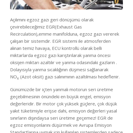
Açılımını egzoz gazı geri dönüşümü olarak
çevirebileceğimiz EGR(Exhaust Gas
Recirculation),emme manifolduna, egzoz gazı vererek
çalışan bir sistemdir. EGR sistemi ile atmosferden
alınan temiz havaya, ECU kontrollü olarak belli
miktarlarda egzoz gazı karıştırılarak yanma öncesi
oksijen miktarı azaltılır ve yanma odasındaki gazların .
Dolayısıyla yanma sıcaklığının düşmesi sağlanarak
NO
(Azot oksit) gazı salınımının azaltılması hedeflenir.
x
Günümüzde bir içten yanmalı motorun seri üretime
geçebilmesinin önündeki en büyük engel, emisyon
değerleridir. Bir motor çok yüksek güçlere, çok düşük
yakıt tüketimiyle erişse dahi, emisyon değerleri yasal
sınırların dışındaysa seri üretime geçemez! EGR de
egzoz emisyonlarını düşürmek ve Avrupa Emisyon
Standartlarına uymak için kullanılan sistemlerden sadece