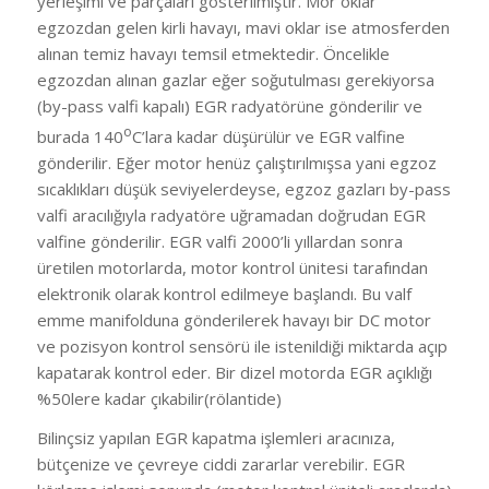
yerleşimi ve parçaları gösterilmiştir. Mor oklar
egzozdan gelen kirli havayı, mavi oklar ise atmosferden
alınan temiz havayı temsil etmektedir. Öncelikle
egzozdan alınan gazlar eğer soğutulması gerekiyorsa
(by-pass valfi kapalı) EGR radyatörüne gönderilir ve
o
burada 140
C’lara kadar düşürülür ve EGR valfine
gönderilir. Eğer motor henüz çalıştırılmışsa yani egzoz
sıcaklıkları düşük seviyelerdeyse, egzoz gazları by-pass
valfi aracılığıyla radyatöre uğramadan doğrudan EGR
valfine gönderilir. EGR valfi 2000’li yıllardan sonra
üretilen motorlarda, motor kontrol ünitesi tarafından
elektronik olarak kontrol edilmeye başlandı. Bu valf
emme manifolduna gönderilerek havayı bir DC motor
ve pozisyon kontrol sensörü ile istenildiği miktarda açıp
kapatarak kontrol eder. Bir dizel motorda EGR açıklığı
%50lere kadar çıkabilir(rölantide)
Bilinçsiz yapılan EGR kapatma işlemleri aracınıza,
bütçenize ve çevreye ciddi zararlar verebilir. EGR