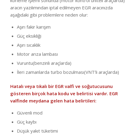
körleme işlemi sonunda (motor kontrol üniteli araçlarda)
aracın yazılımından iptal edilmeyen EGR aracınızda
aşağıdaki gibi problemlere neden olur:
Aşırı fakir karışım
Güç eksikliği
Aşırı sıcaklık
Motor arıza lambası
Vuruntu(benzinli araçlarda)
İleri zamanlarda turbo bozulması(VNT’li araçlarda)
Hatalı veya tıkalı bir EGR valfi ve soğutucusunu
gösteren birçok hata kodu ve belirtisi vardır. EGR
valfinde meydana gelen hata belirtileri:
Güvenli mod
Güç kaybı
Düşük yakıt tüketimi