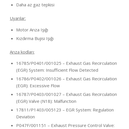
Daha az gaz tepkisi
Uyarılar:
Motor Arıza Işığı
Kızdırma Bujisi Işığı
Arıza kodları:
16785/P0401/001025 – Exhaust Gas Recirculation
(EGR) System: Insufficient Flow Detected
16786/P0402/001026 – Exhaust Gas Recirculation
(EGR): Excessive Flow
16787/P0403/001027 – Exhaust Gas Recirculation
(EGR) Valve (N18): Malfunction
17811/P1403/005123 – EGR System: Regulation
Deviation
P047F/001151 – Exhaust Pressure Control Valve: