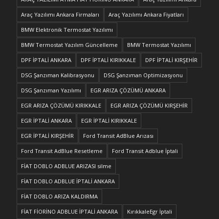
Araç Yazılımı Ankara Firmaları
Araç Yazılımı Ankara Fiyatları
BMW Elektronik Termostat Yazılımı
BMW Termostat Yazılım Güncelleme
BMW Termostat Yazılımı
DPF İPTALİ ANKARA
DPF İPTALİ KIRIKKALE
DPF İPTALİ KIRŞEHİR
DSG Şanzıman Kalibrasyonu
DSG Şanzıman Optimizasyonu
DSG Şanzıman Yazılımı
EGR ARIZA ÇÖZÜMÜ ANKARA
EGR ARIZA ÇÖZÜMÜ KIRIKKALE
EGR ARIZA ÇÖZÜMÜ KIRŞEHİR
EGR İPTALİ ANKARA
EGR İPTALİ KIRIKKALE
EGR İPTALİ KIRŞEHİR
Ford Transit AdBlue Arızası
Ford Transit AdBlue Resetleme
Ford Transit Adblue İptali
FİAT DOBLO ADBLUE ARIZASI silme
FİAT DOBLO ADBLUE İPTALİ ANKARA
FİAT DOBLO ARIZA KALDIRMA
FİAT FİORİNO ADBLUE İPTALİ ANKARA
KırıkkaleEgr İptali