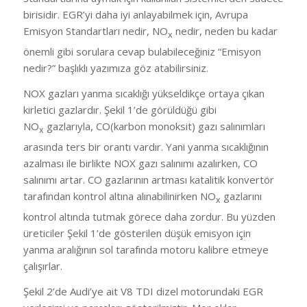
birisidir. EGR’yi daha iyi anlayabilmek için, Avrupa
Emisyon Standartları nedir, NO
nedir, neden bu kadar
x
önemli gibi sorulara cevap bulabileceğiniz “Emisyon
nedir?” başlıklı yazımıza göz atabilirsiniz.
NOX gazları yanma sıcaklığı yükseldikçe ortaya çıkan
kirletici gazlardır. Şekil 1’de görüldüğü gibi
NO
gazlarıyla, CO(karbon monoksit) gazı salınımları
x
arasında ters bir orantı vardır. Yani yanma sıcaklığının
azalması ile birlikte NOX gazı salınımı azalırken, CO
salınımı artar. CO gazlarının artması katalitik konvertör
tarafından kontrol altına alınabilinirken NO
gazlarını
x
kontrol altında tutmak görece daha zordur. Bu yüzden
üreticiler Şekil 1’de gösterilen düşük emisyon için
yanma aralığının sol tarafında motoru kalibre etmeye
çalışırlar.
Şekil 2’de Audi’ye ait V8 TDI dizel motorundaki EGR