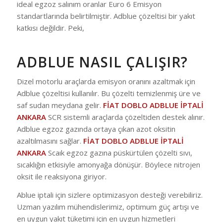
ideal egzoz salınım oranlar Euro 6 Emisyon
standartlarında belirtilmiştir. Adblue çözeltisi bir yakıt
katkısı değildir. Peki,
ADBLUE NASIL ÇALIŞIR?
Dizel motorlu araçlarda emisyon oranını azaltmak için
Adblue çözeltisi kullanılır. Bu çözelti temizlenmiş üre ve
saf sudan meydana gelir.
FİAT DOBLO ADBLUE İPTALİ
ANKARA
SCR sistemli araçlarda çözeltiden destek alınır.
Adblue egzoz gazında ortaya çıkan azot oksitin
azaltılmasını sağlar.
FİAT DOBLO ADBLUE İPTALİ
ANKARA
Scaık egzoz gazına püskürtülen çözelti sıvı,
sıcaklığın etkisiyle amonyağa dönüşür. Böylece nitrojen
oksit ile reaksiyona giriyor.
Ablue iptali için sizlere optimizasyon desteği verebiliriz.
Uzman yazılım mühendislerimiz, optimum güç artışı ve
en uygun yakıt tüketimi için en uygun hizmetleri