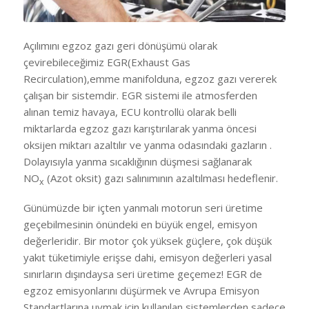
Açılımını egzoz gazı geri dönüşümü olarak
çevirebileceğimiz EGR(Exhaust Gas
Recirculation),emme manifolduna, egzoz gazı vererek
çalışan bir sistemdir. EGR sistemi ile atmosferden
alınan temiz havaya, ECU kontrollü olarak belli
miktarlarda egzoz gazı karıştırılarak yanma öncesi
oksijen miktarı azaltılır ve yanma odasındaki gazların .
Dolayısıyla yanma sıcaklığının düşmesi sağlanarak
NO
(Azot oksit) gazı salınımının azaltılması hedeflenir.
x
Günümüzde bir içten yanmalı motorun seri üretime
geçebilmesinin önündeki en büyük engel, emisyon
değerleridir. Bir motor çok yüksek güçlere, çok düşük
yakıt tüketimiyle erişse dahi, emisyon değerleri yasal
sınırların dışındaysa seri üretime geçemez! EGR de
egzoz emisyonlarını düşürmek ve Avrupa Emisyon
Standartlarına uymak için kullanılan sistemlerden sadece