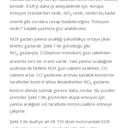
birisidir. EGR’yi daha iyi anlayabilmek için, Avrupa
Emisyon Standartları nedir, NO
nedir, neden bu kadar
x
önemli gibi sorulara cevap bulabileceğiniz “Emisyon
nedir?” başlıklı yazımıza göz atabilirsiniz.
NOX gazları yanma sıcaklığı yükseldikçe ortaya çıkan
kirletici gazlardır. Şekil 1’de görüldüğü gibi
NO
gazlarıyla, CO(karbon monoksit) gazı salınımları
x
arasında ters bir orantı vardır. Yani yanma sıcaklığının
azalması ile birlikte NOX gazı salınımı azalırken, CO
salınımı artar. CO gazlarının artması katalitik konvertör
tarafından kontrol altına alınabilinirken NO
gazlarını
x
kontrol altında tutmak görece daha zordur. Bu yüzden
üreticiler Şekil 1’de gösterilen düşük emisyon için
yanma aralığının sol tarafında motoru kalibre etmeye
çalışırlar.
Şekil 2’de Audi’ye ait V8 TDI dizel motorundaki EGR