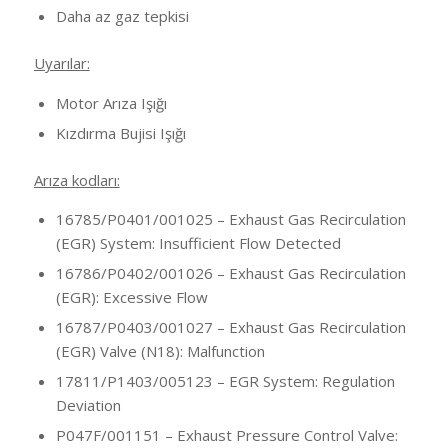
Daha az gaz tepkisi
Uyarılar:
Motor Arıza Işığı
Kızdırma Bujisi Işığı
Arıza kodları:
16785/P0401/001025 – Exhaust Gas Recirculation
(EGR) System: Insufficient Flow Detected
16786/P0402/001026 – Exhaust Gas Recirculation
(EGR): Excessive Flow
16787/P0403/001027 – Exhaust Gas Recirculation
(EGR) Valve (N18): Malfunction
17811/P1403/005123 – EGR System: Regulation
Deviation
P047F/001151 – Exhaust Pressure Control Valve: