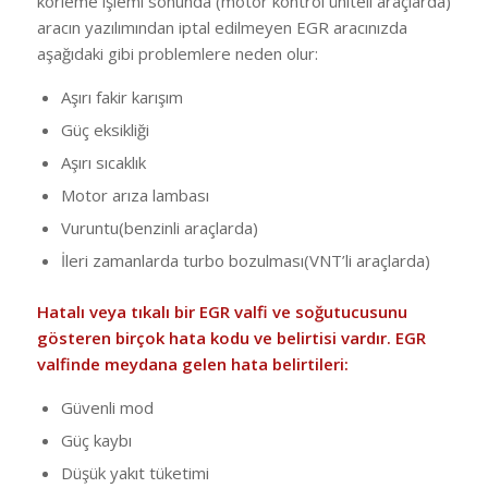
körleme işlemi sonunda (motor kontrol üniteli araçlarda)
aracın yazılımından iptal edilmeyen EGR aracınızda
aşağıdaki gibi problemlere neden olur:
Aşırı fakir karışım
Güç eksikliği
Aşırı sıcaklık
Motor arıza lambası
Vuruntu(benzinli araçlarda)
İleri zamanlarda turbo bozulması(VNT’li araçlarda)
Hatalı veya tıkalı bir EGR valfi ve soğutucusunu
gösteren birçok hata kodu ve belirtisi vardır. EGR
valfinde meydana gelen hata belirtileri:
Güvenli mod
Güç kaybı
Düşük yakıt tüketimi