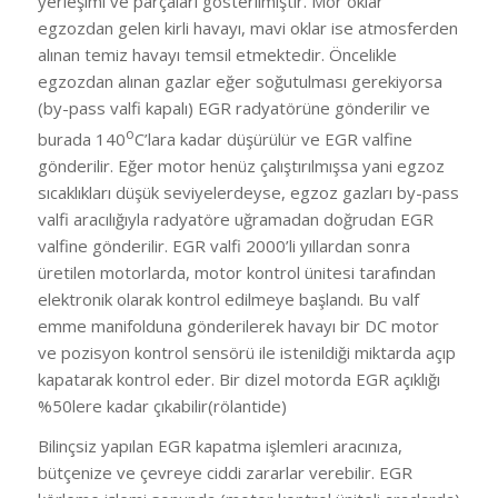
yerleşimi ve parçaları gösterilmiştir. Mor oklar
egzozdan gelen kirli havayı, mavi oklar ise atmosferden
alınan temiz havayı temsil etmektedir. Öncelikle
egzozdan alınan gazlar eğer soğutulması gerekiyorsa
(by-pass valfi kapalı) EGR radyatörüne gönderilir ve
o
burada 140
C’lara kadar düşürülür ve EGR valfine
gönderilir. Eğer motor henüz çalıştırılmışsa yani egzoz
sıcaklıkları düşük seviyelerdeyse, egzoz gazları by-pass
valfi aracılığıyla radyatöre uğramadan doğrudan EGR
valfine gönderilir. EGR valfi 2000’li yıllardan sonra
üretilen motorlarda, motor kontrol ünitesi tarafından
elektronik olarak kontrol edilmeye başlandı. Bu valf
emme manifolduna gönderilerek havayı bir DC motor
ve pozisyon kontrol sensörü ile istenildiği miktarda açıp
kapatarak kontrol eder. Bir dizel motorda EGR açıklığı
%50lere kadar çıkabilir(rölantide)
Bilinçsiz yapılan EGR kapatma işlemleri aracınıza,
bütçenize ve çevreye ciddi zararlar verebilir. EGR