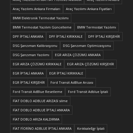
Araç Yazılımı Ankara Firmaları
Araç Yazılımı Ankara Fiyatları
BMW Elektronik Termostat Yazılımı
BMW Termostat Yazılım Güncelleme
BMW Termostat Yazılımı
DPF İPTALİ ANKARA
DPF İPTALİ KIRIKKALE
DPF İPTALİ KIRŞEHİR
DSG Şanzıman Kalibrasyonu
DSG Şanzıman Optimizasyonu
DSG Şanzıman Yazılımı
EGR ARIZA ÇÖZÜMÜ ANKARA
EGR ARIZA ÇÖZÜMÜ KIRIKKALE
EGR ARIZA ÇÖZÜMÜ KIRŞEHİR
EGR İPTALİ ANKARA
EGR İPTALİ KIRIKKALE
EGR İPTALİ KIRŞEHİR
Ford Transit AdBlue Arızası
Ford Transit AdBlue Resetleme
Ford Transit Adblue İptali
FİAT DOBLO ADBLUE ARIZASI silme
FİAT DOBLO ADBLUE İPTALİ ANKARA
FİAT DOBLO ARIZA KALDIRMA
FİAT FİORİNO ADBLUE İPTALİ ANKARA
KırıkkaleEgr İptali