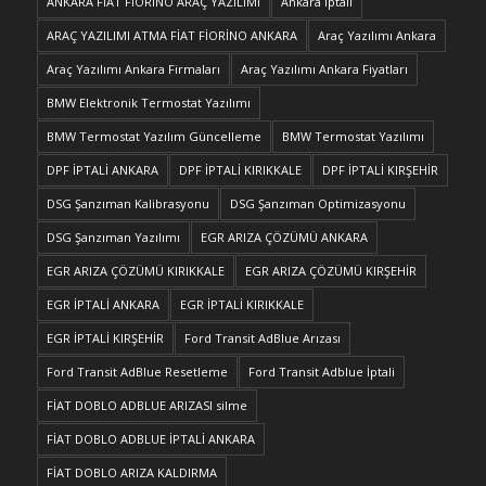
ANKARA FİAT FİORİNO ARAÇ YAZILIMI
Ankara İptali
ARAÇ YAZILIMI ATMA FİAT FİORİNO ANKARA
Araç Yazılımı Ankara
Araç Yazılımı Ankara Firmaları
Araç Yazılımı Ankara Fiyatları
BMW Elektronik Termostat Yazılımı
BMW Termostat Yazılım Güncelleme
BMW Termostat Yazılımı
DPF İPTALİ ANKARA
DPF İPTALİ KIRIKKALE
DPF İPTALİ KIRŞEHİR
DSG Şanzıman Kalibrasyonu
DSG Şanzıman Optimizasyonu
DSG Şanzıman Yazılımı
EGR ARIZA ÇÖZÜMÜ ANKARA
EGR ARIZA ÇÖZÜMÜ KIRIKKALE
EGR ARIZA ÇÖZÜMÜ KIRŞEHİR
EGR İPTALİ ANKARA
EGR İPTALİ KIRIKKALE
EGR İPTALİ KIRŞEHİR
Ford Transit AdBlue Arızası
Ford Transit AdBlue Resetleme
Ford Transit Adblue İptali
FİAT DOBLO ADBLUE ARIZASI silme
FİAT DOBLO ADBLUE İPTALİ ANKARA
FİAT DOBLO ARIZA KALDIRMA