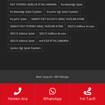
FİAT FİORİNO ADBLUE İPTALİ ANKARA
KırıkkaleEgr İptali
KırıkkaleEgr İptali Fiyatları
Kırşehir Egr İptali Fiyatları
Kırşehir İptali
SANAYİ FİAT DUCATO ARAÇ YAZILIMI ATMA
SANAYİ FİAT FİORİNO ARAÇ YAZILIMI ATMA
SID212 AdBlue Arızası
SID212 Adblue İptali
SID213 AdBlue Arızası
SID213 Adblue İptali
wifi EGR İPTALİ ANKARA
Çankırı Egr İptali Fiyatları
Web Tasarım: 1007 Medya
Hemen Ara
WhatsApp
Yol Tarifi